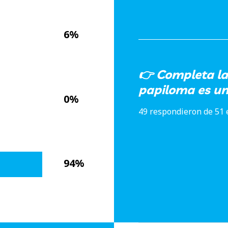
6%
👉 Completa la 
papiloma es un
0%
49 respondieron de 51
94%