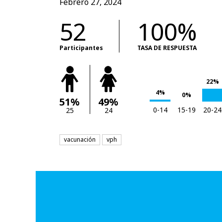
Febrero 27, 2024
52
100%
Participantes
TASA DE RESPUESTA
22%
4%
0%
51%
49%
0-14
15-19
20-24
25
24
vacunación
vph