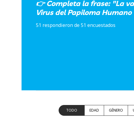
👉 Completa la frase: "La v
Virus del Papiloma Humano e
51 respondieron de 51 encuestados
TODO
EDAD
GÉNERO