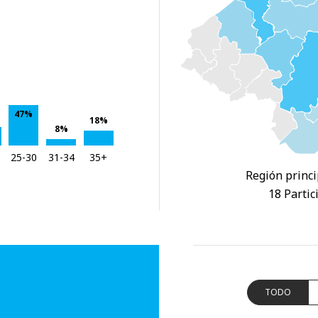
47%
18%
8%
25-30
31-34
35+
Región princi
18 Partic
TODO