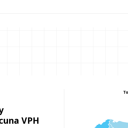
To
y
acuna VPH