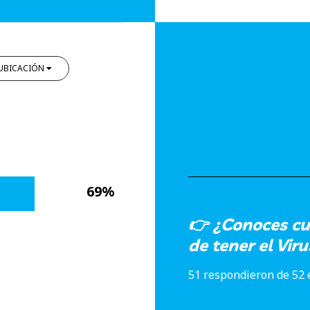
UBICACIÓN
69%
👉 ¿Conoces cu
de tener el Vi
51 respondieron de 52